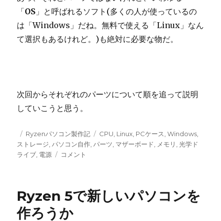
「
OS
」と呼ばれるソフト(多くの人が使っているの
は「Windows」だね。無料で使える「Linux」なん
て選択もあるけれど。)も絶対に必要な物だ。
次回からそれぞれのパーツについて順を追って説明
していこうと思う。
投
カ
タ
Ryzenパソコン製作記
CPU
,
Linux
,
PCケース
,
Windows
,
稿
テ
グ
ストレージ
,
パソコン自作
,
パーツ
,
マザーボード
,
メモリ
,
光学ド
日:
ゴ
パ
ライブ
,
電源
コメント
リ
ソ
ー
コ
ン
Ryzen 5で新しいパソコンを
自
作
作ろうか
自