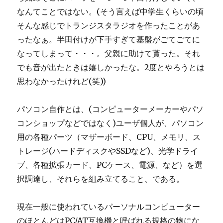
なんてことではない。(そう言えば中学生くらいの頃
そんな感じでトランジスタラジオを作ったことがあ
ったなぁ。半田付けが下手すぎて基盤がごてごてに
なってしまって・・・。父親に助けて貰った。それ
でも音が出たときは嬉しかったな。2度とやろうとは
思わなかったけれど(笑))
パソコン自作とは、(コンピューターメーカーやパソ
コンショップなどではなく)ユーザ個人が、パソコン
用の各種パーツ（マザーボード、CPU、メモリ、ス
トレージ(ハードディスクやSSDなど)、光学ドライ
ブ、各種拡張カード、PCケース、電源、など）を選
択調達し、それらを組み立てること、である。
現在一般に使われているパーソナルコンピューター
のほとんどはPC/AT互換機と呼ばれる規格の物にな