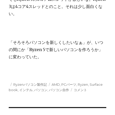
3は4コア4スレッドとのこと。それは少し面白くな
い。
「そろそろパソコンを新しくしたいなぁ」が、いつ
の間にか「Ryzen 5で新しいパソコンを作ろうか」
に変わっていた。
投
カ
タ
Ryzenパソコン製作記
AMD
,
PCパーツ
,
Ryzen
,
Surface
稿
テ
グ
Ryzen
book
,
インテル
,
パソコン
,
パソコン自作
コメント
日:
ゴ
5
リ
で
ー
新
し