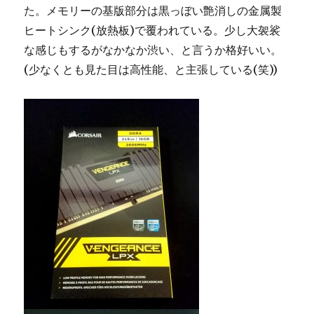
た。メモリーの基版部分は黒っぼい艶消しの金属製
ヒートシンク(放熱板)で覆われている。少し大袈裟
な感じもするがなかなか渋い、と言うか格好いい。
(少なくとも見た目は高性能、と主張している(笑))