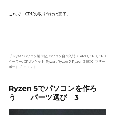
これで、CPUの取り付けは完了。
投
カ
タ
Ryzenパソコン製作記
,
パソコン自作入門
AMD
,
CPU
,
CPU
稿
テ
グ
クーラー
,
CPUソケット
,
Ryzen
,
Ryzen 5
,
Ryzen 5 1600
,
マザー
日:
ゴ
Ryzen
ボード
コメント
リ
5
ー
パ
ソ
Ryzen 5でパソコンを作ろ
コ
ン
う パーツ選び 3
製
作
開
始！