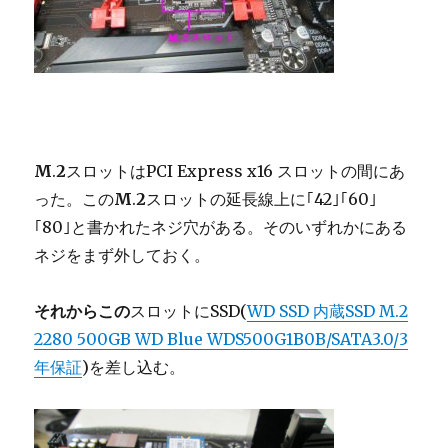
M
.
2
スロットはPCI Express x16 スロットの間にあ
った。この
M
.
2
スロットの延長線上に｢42｣｢60｣
｢80｣と書かれたネジ穴がある。そのいずれかにある
ネジをまず外しておく。
それからこの
スロットにSSD(
WD SSD 内蔵SSD M.2
2280 500GB WD Blue WDS500G1B0B/SATA3.0/3
年保証
)を差し込む。