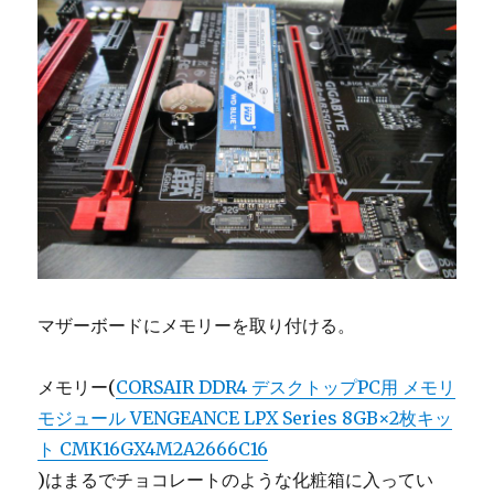
マザーボードにメモリーを取り付ける。
メモリー(
CORSAIR DDR4 デスクトップPC用 メモリ
モジュール VENGEANCE LPX Series 8GB×2枚キッ
ト CMK16GX4M2A2666C16
)はまるでチョコレートのような化粧箱に入ってい