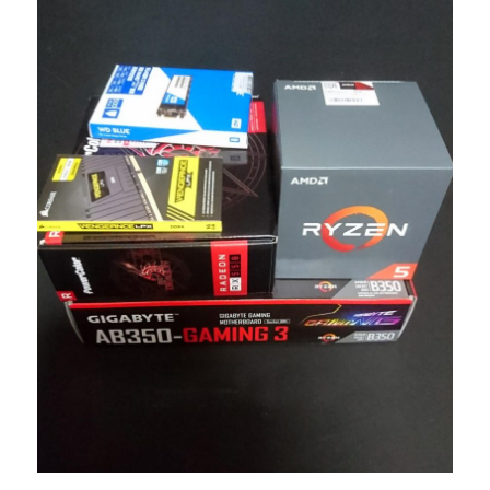
ま
ず
は
マ
ザ
ー
ボ
ー
ド
に
CPU
を
取
り
付
け
る
に