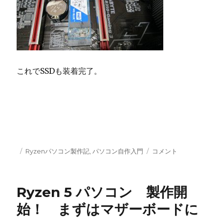
これでSSDも装着完了。
投
カ
Ryzen
Ryzenパソコン製作記
,
パソコン自作入門
コメント
稿
テ
5
日:
ゴ
パ
リ
ソ
Ryzen 5 パソコン 製作開
ー
コ
ン
始！ まずはマザーボードに
マ