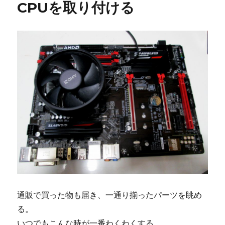
CPUを取り付ける
ザ
ー
ボ
ー
ド
に
メ
モ
リ
ー
と
SSD
に
通販で買った物も届き、一通り揃ったパーツを眺め
る。
いつでもこんな時が一番わくわくする。