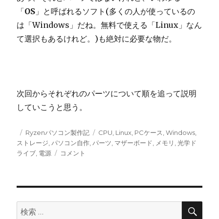
「
OS
」と呼ばれるソフト(多くの人が使っているの
は「Windows」だね。無料で使える「Linux」なん
て選択もあるけれど。)も絶対に必要な物だ。
次回からそれぞれのパーツについて順を追って説明
していこうと思う。
投
カ
タ
Ryzenパソコン製作記
CPU
,
Linux
,
PCケース
,
Windows
,
稿
テ
グ
ストレージ
,
パソコン自作
,
パーツ
,
マザーボード
,
メモリ
,
光学ド
日:
ゴ
パ
ライブ
,
電源
コメント
リ
ソ
ー
コ
ン
自
作
検
検
索
自