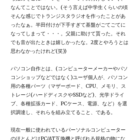
なんてことではない。(そう言えば中学生くらいの頃
そんな感じでトランジスタラジオを作ったことがあ
ったなぁ。半田付けが下手すぎて基盤がごてごてに
なってしまって・・・。父親に助けて貰った。それ
でも音が出たときは嬉しかったな。2度とやろうとは
思わなかったけれど(笑))
パソコン自作とは、(コンピューターメーカーやパソ
コンショップなどではなく)ユーザ個人が、パソコン
用の各種パーツ（マザーボード、CPU、メモリ、ス
トレージ(ハードディスクやSSDなど)、光学ドライ
ブ、各種拡張カード、PCケース、電源、など）を選
択調達し、それらを組み立てること、である。
現在一般に使われているパーソナルコンピューター
のほとんどはPC/AT互換機と呼ばれる規格の物にな